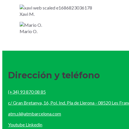
Xavi M.
Mario O.
Dirección y teléfono
(+34) 93 870 08 85
c/ Gran Bretanya, 16, Pol. Ind. Pla de Llerona - 08520 Les Fra
atm.sl@atmbarcelona.com
Youtube
Linkedin