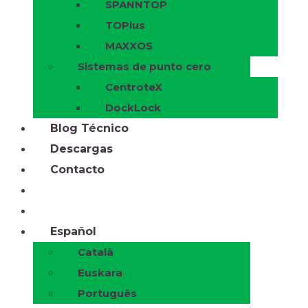
SPANNTOP
TOPlus
MAXXOS
Sistemas de punto cero
CentroteX
DockLock
Blog Técnico
Descargas
Contacto
Español
Català
Euskara
Português