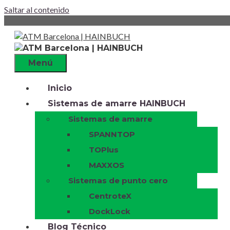
Saltar al contenido
Menú
Inicio
Sistemas de amarre HAINBUCH
Sistemas de amarre
SPANNTOP
TOPlus
MAXXOS
Sistemas de punto cero
CentroteX
DockLock
Blog Técnico