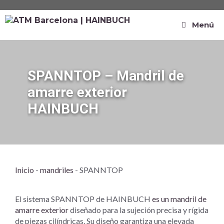
Menú
SPANNTOP – Mandril de
amarre exterior
HAINBUCH
Inicio
-
mandriles
-
SPANNTOP
El sistema SPANNTOP de HAINBUCH
es un mandril de
amarre exterior
diseñado para la sujeción precisa y rígida
de piezas cilíndricas. Su diseño garantiza una elevada