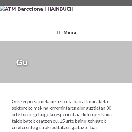
Menu
Gu
Gure enpresa mekanizazio eta barra torneaketa
sektoreko makina-erremintaren alor guztietan 30
urte baino gehiagoko esperientzia duten pertsona
talde batek osatzen du. 15 urte baino gehiagok
erreferente gisa akreditatzen gaituzte, bai