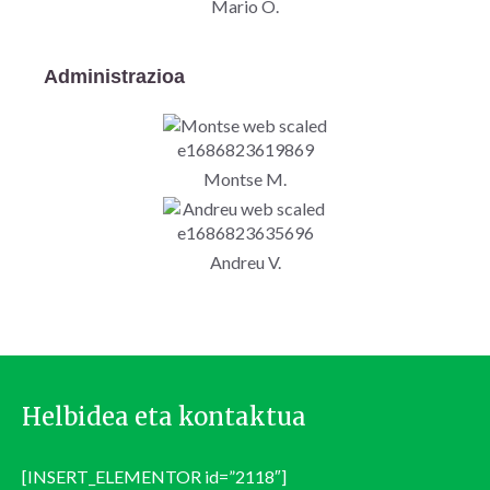
Mario O.
Administrazioa
Montse M.
Andreu V.
Helbidea eta kontaktua
[INSERT_ELEMENTOR id=”2118″]