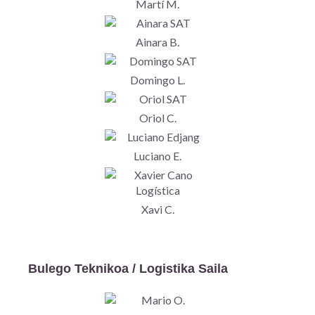
Martí M.
Ainara B.
Domingo L.
Oriol C.
Luciano E.
Xavi C.
Bulego Teknikoa / Logistika Saila