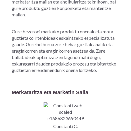
merkataritza mailan eta aholkularitza teknikoan, bai
gure produktu guztien konponketa eta mantentze
mailan.
Gure bezeroei markako produktu onenak eta mota
guztietako irtenbideak eskaintzeko espezializatuta
gaude. Gure helburua zure behar guztiak ahalik eta
eraginkorren eta eraginkorren asetzea da. Zure
baliabideak optimizatzen lagundu nahi dugu,
eskuragarri dauden produkzio prozesu eta bitarteko
guztietan errendimendurik onena lortzeko.
Merkataritza eta Marketin Saila
Constantí C.