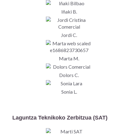
Iñaki B.
Jordi C.
Marta M.
Dolors C.
Sonia L.
Laguntza Teknikoko Zerbitzua (SAT)