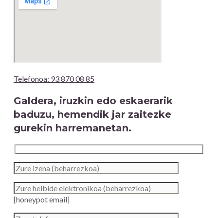
Telefonoa: 93 870 08 85
Galdera, iruzkin edo eskaerarik
baduzu, hemendik jar zaitezke
gurekin harremanetan.
[honeypot email]