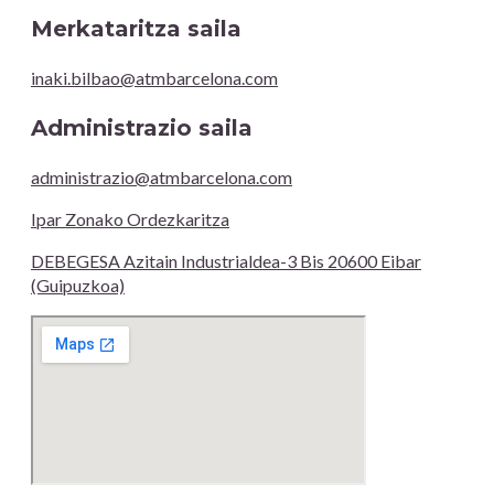
Merkataritza saila
inaki.bilbao@atmbarcelona.com
Administrazio saila
administrazio@atmbarcelona.com
Ipar Zonako Ordezkaritza
DEBEGESA Azitain Industrialdea-3 Bis 20600 Eibar
(Guipuzkoa)