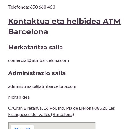
Telefonoa: 650 668 463
Kontaktua eta helbidea ATM
Barcelona
Merkataritza saila
comercial@atmbarcelona.com
Administrazio saila
administrazio@atmbarcelona.com
Norabidea
C/Gran Bretanya, 16 Pol. Ind. Pla de Llerona 08520 Les
Franqueses del Vallès (Barcelona)