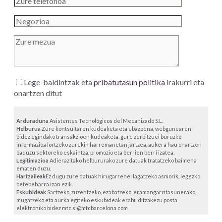
Lege-baldintzak eta
pribatutasun politika
irakurri eta
onartzen ditut
Arduraduna
Asistentes Tecnológicos del Mecanizado S.L.
Helburua
Zure kontsultaren kudeaketa eta ebazpena, webgunearen
bidez egindako transakzioen kudeaketa, gure zerbitzuei buruzko
informazioa lortzeko zurekin harremanetan jartzea, aukera hau onartzen
baduzu sektoreko eskaintza, promozio eta berrien berri izatea.
Legitimazioa
Adierazitako helbururako zure datuak tratatzeko baimena
ematen duzu.
Hartzaileak
Ez dugu zure datuak hirugarrenei lagatzeko asmorik, legezko
betebeharra izan ezik.
Eskubideak
Sartzeko, zuzentzeko, ezabatzeko, eramangarritasunerako,
mugatzeko eta aurka egiteko eskubideak erabil ditzakezu posta
elektroniko bidez mtc.sl@mtcbarcelona.com