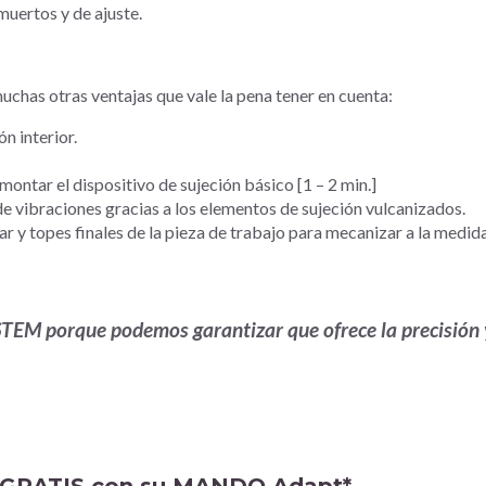
muertos y de ajuste.
chas otras ventajas que vale la pena tener en cuenta:
n interior.
ntar el dispositivo de sujeción básico [1 – 2 min.]
 vibraciones gracias a los elementos de sujeción vulcanizados.
 y topes finales de la pieza de trabajo para mecanizar a la medid
M porque podemos garantizar que ofrece la precisión 
e GRATIS con su MANDO Adapt*