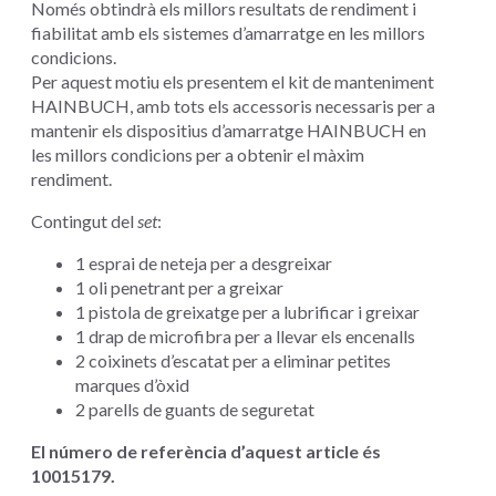
Només obtindrà els millors resultats de rendiment i
fiabilitat amb els sistemes d’amarratge en les millors
condicions.
Per aquest motiu els presentem el kit de manteniment
HAINBUCH, amb tots els accessoris necessaris per a
mantenir els dispositius d’amarratge HAINBUCH en
les millors condicions per a obtenir el màxim
rendiment.
Contingut del
set
:
1 esprai de neteja per a desgreixar
1 oli penetrant per a greixar
1 pistola de greixatge per a lubrificar i greixar
1 drap de microfibra per a llevar els encenalls
2 coixinets d’escatat per a eliminar petites
marques d’òxid
2 parells de guants de seguretat
El número de referència d’aquest article és
10015179.