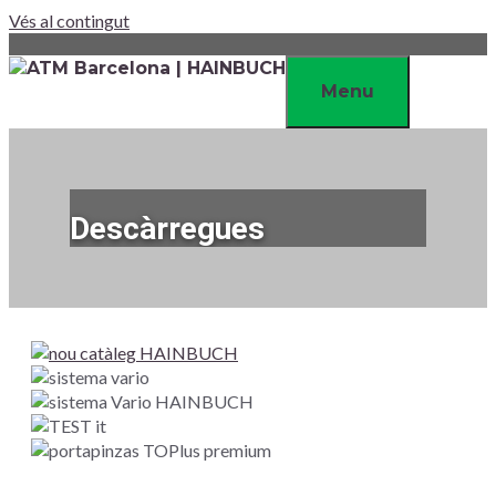
Vés al contingut
Menu
Descàrregues