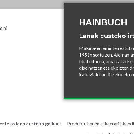
HAINBUCH
Lanak eusteko ir
Makina-erreminten estutz
1951n sortu zen, Alemania
filial dituena, amarratzeko
diseinatzen eta ekoizten di
irabaziak handitzeko eta e
zteko lana eusteko gailuak
Produktu hauen eskaerarik handi