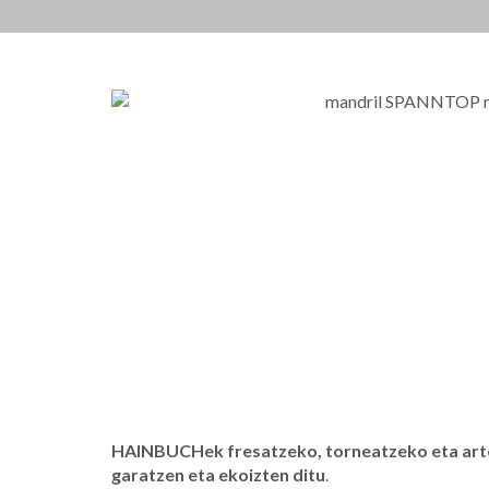
HAINBUCHek fresatzeko, torneatzeko eta arte
garatzen eta ekoizten ditu
.