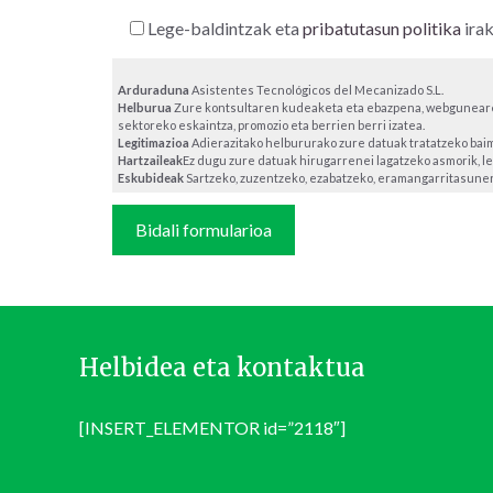
Lege-baldintzak eta
pribatutasun politika
irak
Arduraduna
Asistentes Tecnológicos del Mecanizado S.L.
Helburua
Zure kontsultaren kudeaketa eta ebazpena, webgunearen
sektoreko eskaintza, promozio eta berrien berri izatea.
Legitimazioa
Adierazitako helbururako zure datuak tratatzeko ba
Hartzaileak
Ez dugu zure datuak hirugarrenei lagatzeko asmorik, le
Eskubideak
Sartzeko, zuzentzeko, ezabatzeko, eramangarritasuner
Helbidea eta kontaktua
[INSERT_ELEMENTOR id=”2118″]