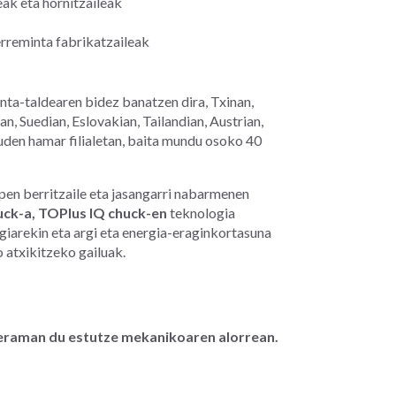
ak eta hornitzaileak
rreminta fabrikatzaileak
a-taldearen bidez banatzen dira, Txinan,
ian, Suedian, Eslovakian, Tailandian, Austrian,
den hamar filialetan, baita mundu osoko 40
en berritzaile eta jasangarri nabarmenen
uck-a, TOPlus IQ chuck-en
teknologia
iarekin eta argi eta energia-eraginkortasuna
atxikitzeko gailuak.
 eraman du estutze mekanikoaren alorrean.