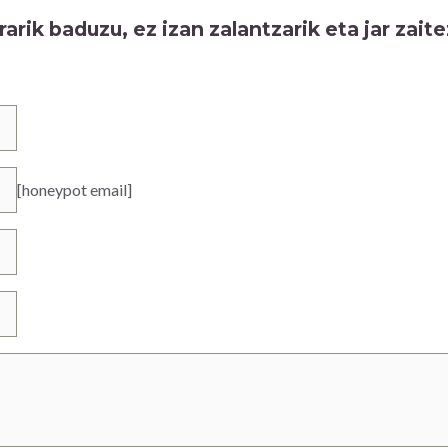
rarik baduzu, ez izan zalantzarik eta jar zai
[honeypot email]