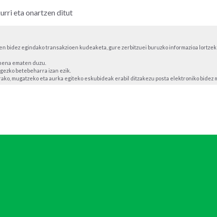
urri eta onartzen ditut
 bidez egindako transakzioen kudeaketa, gure zerbitzuei buruzko informazioa lortzek
imena ematen duzu.
gezko betebeharra izan ezik.
ako, mugatzeko eta aurka egiteko eskubideak erabil ditzakezu posta elektroniko bidez