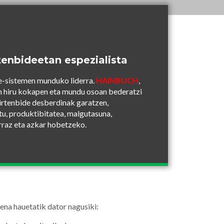
tenbideetan espezialista
e-sistemen munduko liderra.
HAINBUCH
,
n hiru kokapen eta mundu osoan bederatzi
 irtenbide desberdinak garatzen,
tu, produktibitatea, malgutasuna,
rraz eta azkar hobetzeko.
ena hauetatik dator nagusiki: