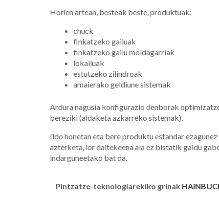
Horien artean, besteak beste, produktuak:
chuck
finkatzeko gailuak
finkatzeko gailu moldagarriak
lokailuak
estutzeko zilindroak
amaierako geldiune sistemak
Ardura nagusia konfigurazio denborak optimizat
bereziki (aldaketa azkarreko sistemak).
Ildo honetan eta bere produktu estandar ezagunez 
azterketa, lor daitekeena ala ez bistatik galdu gab
indarguneetako bat da.
Pintzatze-teknologiarekiko grinak
HAINBUC