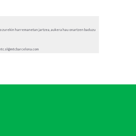
o zurekin harremanetan jartzea, aukera hau onartzen baduzu
 mtc.sl@mtcbarcelona.com