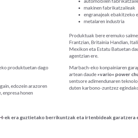
automobilen fabrikatzaile
makinen fabrikatzaileak
engranajeak ebakitzeko e
metalaren industria
Produktuak bere eremuko salment
Frantzian, Britainia Handian, Ital
Mexikon eta Estatu Batuetan dau
agentzian ere.
zeko produktuetan dago
Marbach-eko konpainiaren garap
artean daude
»vario« power ch
sentsore adimendunaren teknolog
gain, edozein arazoren
duten karbono-zuntzez egindako 
e, enpresa honen
H-
ek era guztietako berrikuntzak eta irtenbideak garatzera