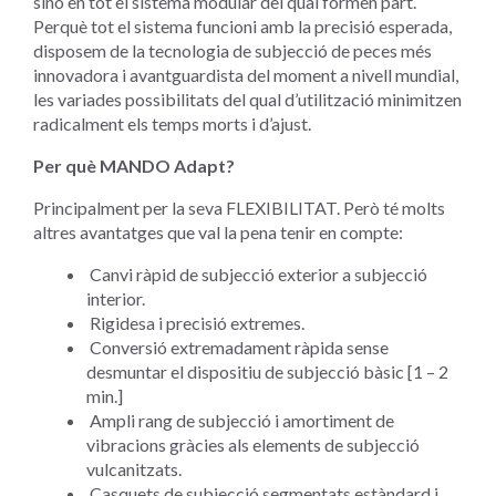
sinó en tot el sistema modular del qual formen part.
Perquè tot el sistema funcioni amb la precisió esperada,
disposem de la tecnologia de subjecció de peces més
innovadora i avantguardista del moment a nivell mundial,
les variades possibilitats del qual d’utilització minimitzen
radicalment els temps morts i d’ajust.
Per què MANDO Adapt?
Principalment per la seva FLEXIBILITAT. Però té molts
altres avantatges que val la pena tenir en compte:
Canvi ràpid de subjecció exterior a subjecció
interior.
Rigidesa i precisió extremes.
Conversió extremadament ràpida sense
desmuntar el dispositiu de subjecció bàsic [1 – 2
min.]
Ampli rang de subjecció i amortiment de
vibracions gràcies als elements de subjecció
vulcanitzats.
Casquets de subjecció segmentats estàndard i