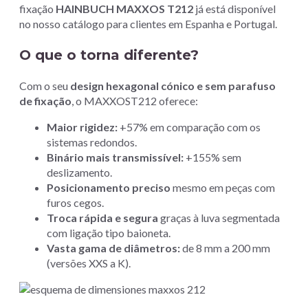
fixação
HAINBUCH MAXXOS T212
já está disponível
no nosso catálogo para clientes em Espanha e Portugal.
O que o torna diferente?
Com o seu
design hexagonal cónico e sem parafuso
de fixação
, o MAXXOST212 oferece:
Maior rigidez:
+57% em comparação com os
sistemas redondos.
Binário mais transmissível:
+155% sem
deslizamento.
Posicionamento preciso
mesmo em peças com
furos cegos.
Troca rápida e segura
graças à luva segmentada
com ligação tipo baioneta.
Vasta gama de diâmetros:
de 8 mm a 200 mm
(versões XXS a K).