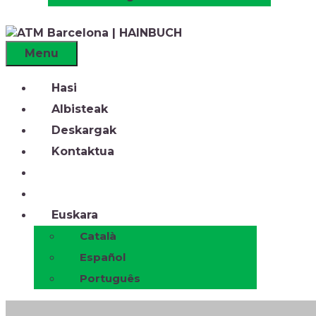
Menu
Hasi
Albisteak
Deskargak
Kontaktua
Euskara
Català
Español
Português