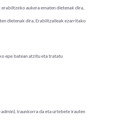
 erabiltzeko aukera ematen dietenak dira,
n dietenak dira, Erabiltzaileak ezarritako
o epe batean atzitu eta tratatu
admin). Iraunkorra da eta urtebete irauten