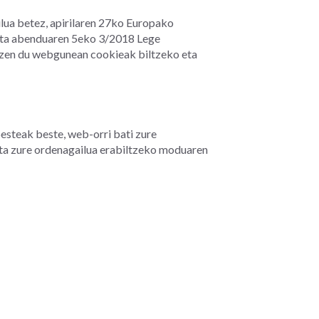
lua betez, apirilaren 27ko Europako
eta abenduaren 5eko 3/2018 Lege
tzen du webgunean cookieak biltzeko eta
esteak beste, web-orri bati zure
ta zure ordenagailua erabiltzeko moduaren