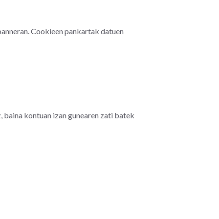
banneran. Cookieen pankartak datuen
, baina kontuan izan gunearen zati batek