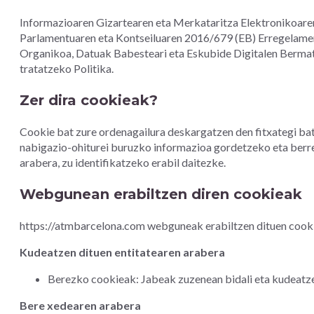
Informazioaren Gizartearen eta Merkataritza Elektronikoaren
Parlamentuaren eta Kontseiluaren 2016/679 (EB) Erregelam
Organikoa, Datuak Babesteari eta Eskubide Digitalen Bermat
tratatzeko Politika.
Zer dira cookieak?
Cookie bat zure ordenagailura deskargatzen den fitxategi bat
nabigazio-ohiturei buruzko informazioa gordetzeko eta berr
arabera, zu identifikatzeko erabil daitezke.
Webgunean erabiltzen diren cookieak
https://atmbarcelona.com webguneak erabiltzen dituen cookie
Kudeatzen dituen entitatearen arabera
Berezko cookieak: Jabeak zuzenean bidali eta kudeatze
Bere xedearen arabera