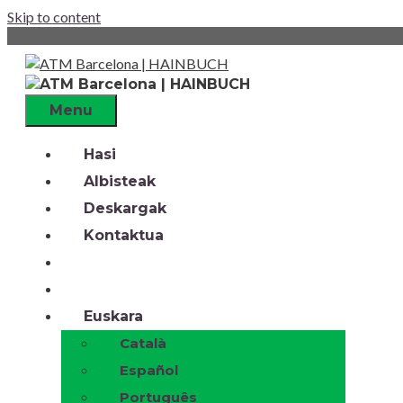
Skip to content
Menu
Hasi
Albisteak
Deskargak
Kontaktua
Euskara
Català
Español
Português