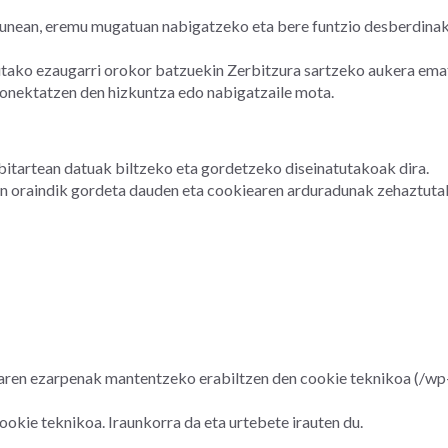
gunean, eremu mugatuan nabigatzeko eta bere funtzio desberdinak
utako ezaugarri orokor batzuekin Zerbitzura sartzeko aukera emate
konektatzen den hizkuntza edo nabigatzaile mota.
itartean datuak biltzeko eta gordetzeko diseinatutakoak dira.
n oraindik gordeta dauden eta cookiearen arduradunak zehaztutak
aren ezarpenak mantentzeko erabiltzen den cookie teknikoa (/wp-
okie teknikoa. Iraunkorra da eta urtebete irauten du.