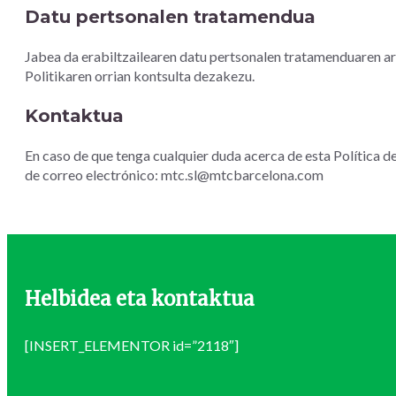
Datu pertsonalen tratamendua
Jabea da erabiltzailearen datu pertsonalen tratamenduaren a
Politikaren orrian kontsulta dezakezu.
Kontaktua
En caso de que tenga cualquier duda acerca de esta Política d
de correo electrónico: mtc.sl@mtcbarcelona.com
Helbidea eta kontaktua
[INSERT_ELEMENTOR id=”2118″]