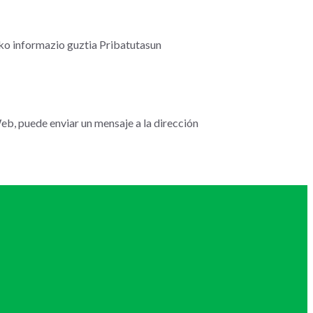
ko informazio guztia Pribatutasun
eb, puede enviar un mensaje a la dirección