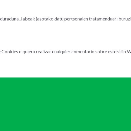
rduraduna. Jabeak jasotako datu pertsonalen tratamenduari buruz
e Cookies o quiera realizar cualquier comentario sobre este sitio W