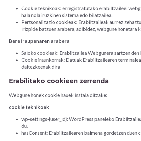
Cookie teknikoak: erregistratutako erabiltzaileei web
hala nola iruzkinen sistema edo bilatzailea.
Pertsonalizazio cookieak: Erabiltzaileak aurrez zehazt
irizpide batzuen arabera, adibidez, webgune honetara 
Bere iraupenaren arabera
Saioko cookieak: Erabiltzailea Webgunera sartzen den b
Cookie iraunkorrak: Datuak Erabiltzailearen terminalea
daitezkeenak dira
Erabilitako cookieen zerrenda
Webgune honek cookie hauek instala ditzake:
cookie teknikoak
wp-settings-{user_id}: WordPress paneleko Erabiltzaile
du.
hasConsent: Erabiltzailearen baimena gordetzen duen co