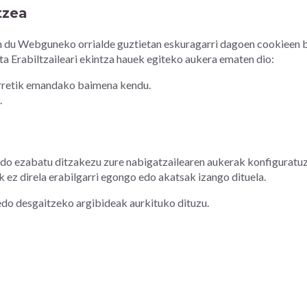
tzea
n du Webguneko orrialde guztietan eskuragarri dagoen cookieen 
a Erabiltzaileari ekintza hauek egiteko aukera ematen dio:
urretik emandako baimena kendu.
.
edo ezabatu ditzakezu zure nabigatzailearen aukerak konfiguratuz
 ez direla erabilgarri egongo edo akatsak izango dituela.
do desgaitzeko argibideak aurkituko dituzu.