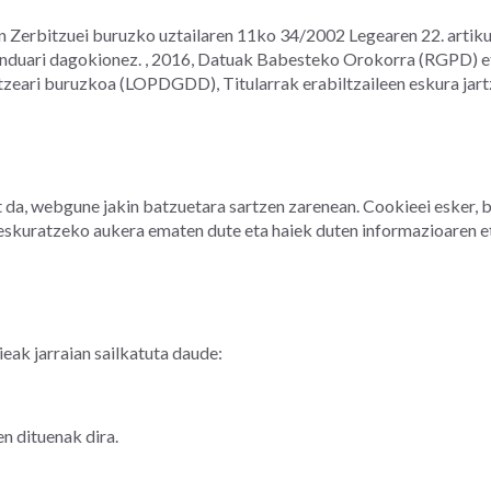
 Zerbitzuei buruzko uztailaren 11ko 34/2002 Legearen 22. artiku
enduari dagokionez. , 2016, Datuak Babesteko Orokorra (RGPD) 
zeari buruzkoa (LOPDGDD), Titularrak erabiltzaileen eskura jar
 da, webgune jakin batzuetara sartzen zarenean. Cookieei esker, b
eskuratzeko aukera ematen dute eta haiek duten informazioaren e
ak jarraian sailkatuta daude:
n dituenak dira.