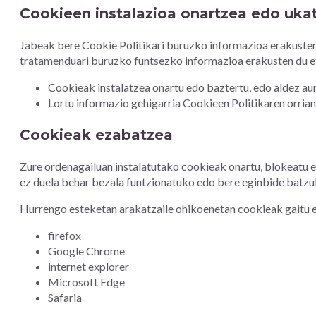
Cookieen instalazioa onartzea edo uka
Jabeak bere Cookie Politikari buruzko informazioa erakuste
tratamenduari buruzko funtsezko informazioa erakusten du et
Cookieak instalatzea onartu edo baztertu, edo aldez a
Lortu informazio gehigarria Cookieen Politikaren orrian
Cookieak ezabatzea
Zure ordenagailuan instalatutako cookieak onartu, blokeatu 
ez duela behar bezala funtzionatuko edo bere eginbide batzuk
Hurrengo esteketan arakatzaile ohikoenetan cookieak gaitu e
firefox
Google Chrome
internet explorer
Microsoft Edge
Safaria