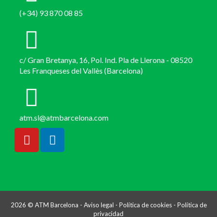
(+34) 93 870 08 85
c/ Gran Bretanya, 16, Pol. Ind. Pla de Llerona - 08520
Les Franqueses del Vallès (Barcelona)
atm.sl@atmbarcelona.com
2026 © ATM Barcelona -
Aviso legal
-
Política de cookies
-
Política de
privacidad